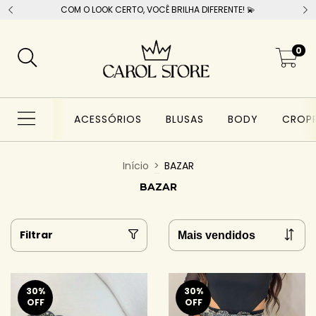
COM O LOOK CERTO, VOCÊ BRILHA DIFERENTE! 💫
0
ACESSÓRIOS
BLUSAS
BODY
CROP
Início
>
BAZAR
BAZAR
Filtrar
30
%
30
%
OFF
OFF