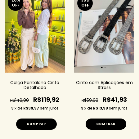
20
%
30
%
OFF
OFF
Calça Pantalona Cinto
Cinto com Aplicações em
Detalhado
Strass
R$119,92
R$41,93
R$149,90
R$59,90
3
x de
R$39,97
sem juros
3
x de
R$13,98
sem juros
COMPRAR
COMPRAR