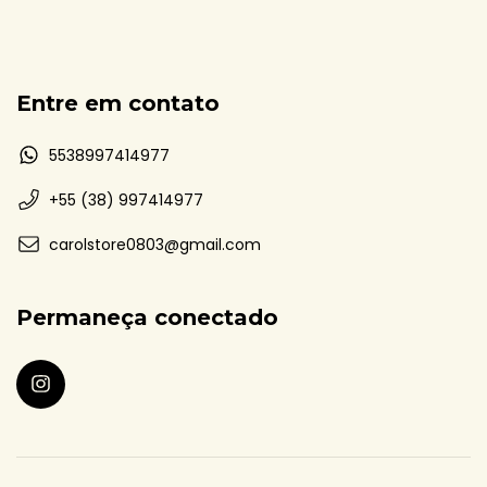
Entre em contato
5538997414977
+55 (38) 997414977
carolstore0803@gmail.com
Permaneça conectado