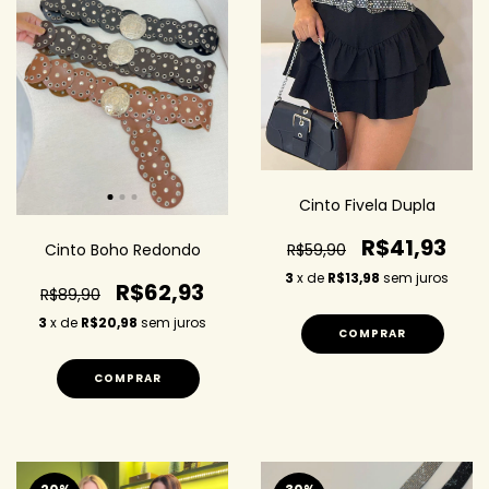
Cinto Fivela Dupla
R$41,93
Cinto Boho Redondo
R$59,90
3
x de
R$13,98
sem juros
R$62,93
R$89,90
3
x de
R$20,98
sem juros
COMPRAR
COMPRAR