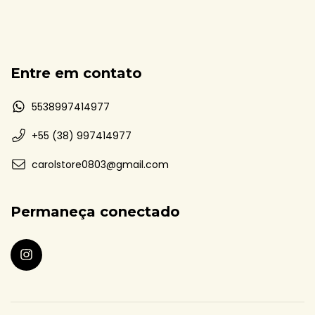
Entre em contato
5538997414977
+55 (38) 997414977
carolstore0803@gmail.com
Permaneça conectado