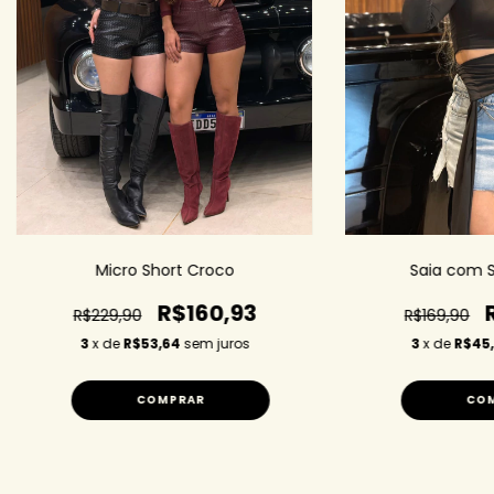
Saia com S
Micro Short Croco
R$160,93
R$169,90
R$229,90
3
x de
R$45,
3
x de
R$53,64
sem juros
CO
COMPRAR