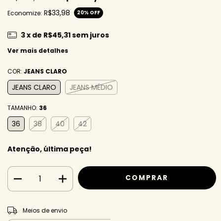
R$33,98
Economize:
20
% OFF
3
x de
R$45,31
sem juros
Ver mais detalhes
COR:
JEANS CLARO
JEANS CLARO
JEANS MÉDIO
TAMANHO:
36
36
38
40
42
Atenção, última peça!
ALTERAR CEP
Entregas para o CEP:
Meios de envio