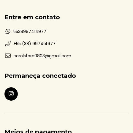
Entre em contato
5538997414977
+55 (38) 997414977
carolstore0803@gmail.com
Permaneça conectado
Meios de pagamento