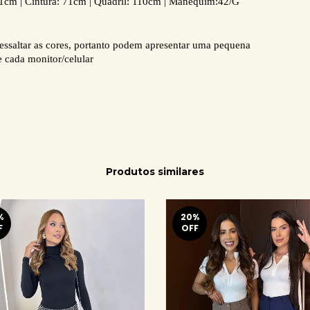
71cm | Cintura: 71cm | Quadril: 110cm | Manequim:42/G
essaltar as cores, portanto podem apresentar uma pequena
e cada monitor/celular
Produtos similares
%
20
%
F
OFF