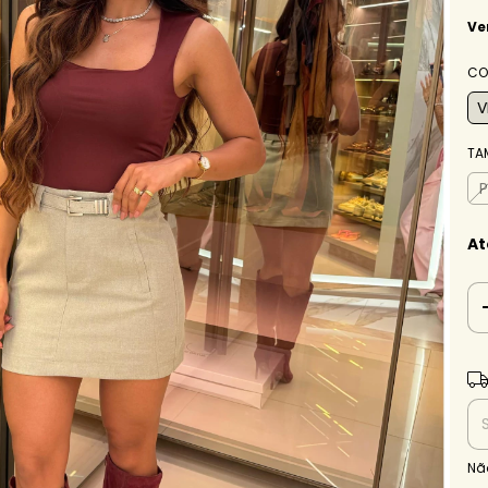
Ve
CO
V
TA
P
At
Ent
Nã