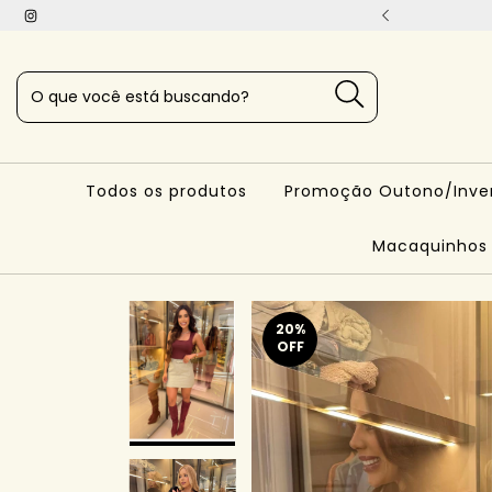
STO • DO BÁSCO AO ELEGANTE
Todos os produtos
Promoção Outono/Inve
Macaquinhos
20
%
OFF