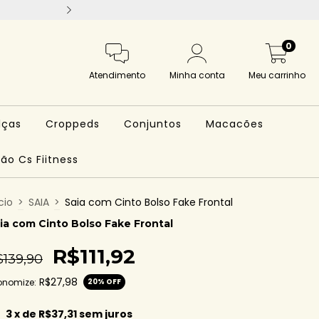
MODA COM PREÇO JUSTO • DO
0
Atendimento
Minha conta
Meu carrinho
lças
Croppeds
Conjuntos
Macacões
ão Cs Fiitness
cio
>
SAIA
>
Saia com Cinto Bolso Fake Frontal
ia com Cinto Bolso Fake Frontal
R$111,92
$139,90
R$27,98
onomize:
20
% OFF
3
x de
R$37,31
sem juros