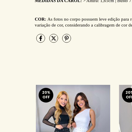
MEDIDAS DA CAROL:
> Altura: 1,65cm | Busto 
COR:
As fotos no corpo possuem leve edição para r
variação de cor, considerando a calibragem de cor d
20
%
20
OFF
OF