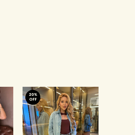
20
%
20
%
OFF
OFF