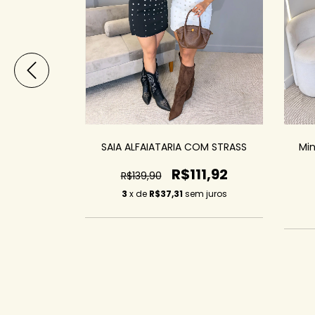
amurça
SAIA ALFAIATARIA COM STRASS
Min
3,93
R$111,92
R$139,90
m juros
3
x de
R$37,31
sem juros