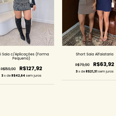
i Saia c/Aplicações (Forma
Short Saia Alfaiataria
Pequena)
R$63,92
R$79,90
R$127,92
R$159,90
3
x de
R$21,31
sem juros
3
x de
R$42,64
sem juros