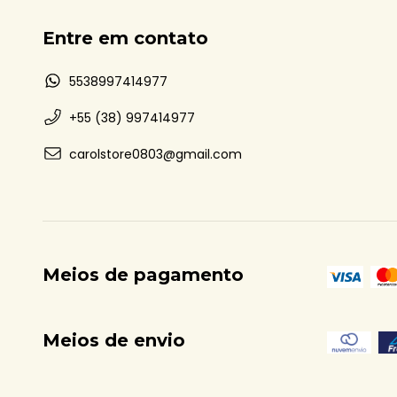
Entre em contato
5538997414977
+55 (38) 997414977
carolstore0803@gmail.com
Meios de pagamento
Meios de envio