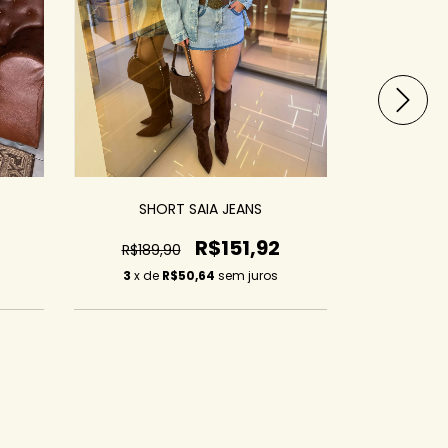
SHORT SAIA JEANS
Saia 
R$151,92
R$189,90
R$169,
3
x de
R$50,64
sem juros
3
x de