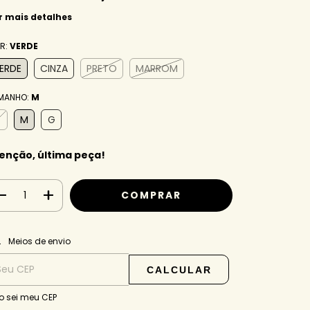
r mais detalhes
R:
VERDE
ERDE
CINZA
PRETO
MARROM
MANHO:
M
M
G
enção, última peça!
ALTERAR CEP
regas para o CEP:
Meios de envio
CALCULAR
o sei meu CEP